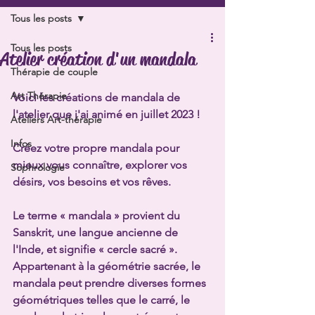
Tous les posts
Tous les posts
Atelier création d'un mandala
Thérapie de couple
Art Thérapie
Voici les créations de mandala de 
l'atelier que j'ai animé en juillet 2023 !
Ateliers Art-thérapie
Infos
Créez votre propre mandala pour 
mieux vous connaître, explorer vos 
Sophrologie
désirs, vos besoins et vos rêves.
Le terme « mandala » provient du 
Sanskrit, une langue ancienne de 
l'Inde, et signifie « cercle sacré ». 
Appartenant à la géométrie sacrée, le 
mandala peut prendre diverses formes 
géométriques telles que le carré, le 