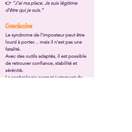
👉 
“J’ai ma place. Je suis légitime 
d’être qui je suis.”
Conclusion
Le syndrome de l’imposteur peut être 
lourd à porter… mais il n’est pas une 
fatalité.
Avec des outils adaptés, il est possible 
de retrouver confiance, stabilité et 
sérénité.
La sophrologie permet justement de 
revenir à soi, de se reconnecter à ses 
ressources et de reprendre sa place en 
douceur.
Prendre rendez-vous
Si vous souhaitez découvrir la 
sophrologie et ses bienfaits
, vous 