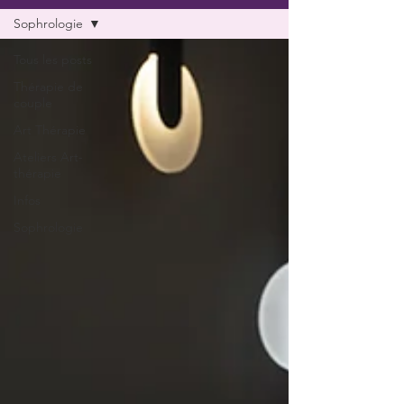
Sophrologie
Tous les posts
Thérapie de
couple
Art Thérapie
Ateliers Art-
thérapie
Infos
Sophrologie