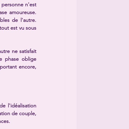
 personne n'est 
ase amoureuse. 
es de l'autre. 
out est vu sous 
tre ne satisfait 
e phase oblige 
mportant encore, 
 l'idéalisation 
ation de couple, 
nces.