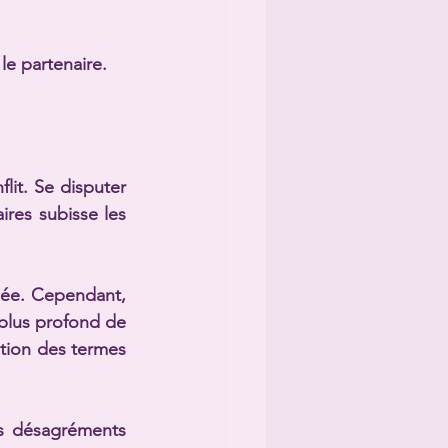
le partenaire.
lit. Se disputer 
res subisse les 
lée. Cependant, 
plus profond de 
ion des termes 
s désagréments 