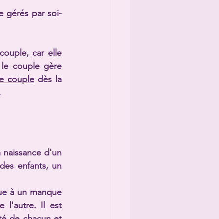
e gérés par soi-
ouple, car elle 
le couple gère 
e couple
 dès la 
 
a naissance d'un 
es enfants, un 
due à un manque 
'autre. Il est 
té de chacun et 