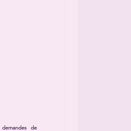
Après avoir vécu des moments intenses et joyeux, de nombreuses demandes de 